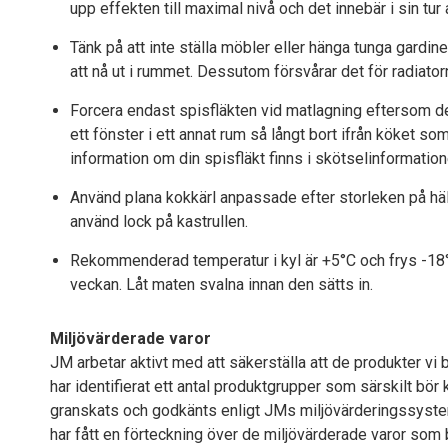
upp effekten till maximal nivå och det innebär i sin tur
Tänk på att inte ställa möbler eller hänga tunga gardin
att nå ut i rummet. Dessutom försvårar det för radiato
Forcera endast spisfläkten vid matlagning eftersom d
ett fönster i ett annat rum så långt bort ifrån köket so
information om din spisfläkt finns i skötselinformatio
Använd plana kokkärl anpassade efter storleken på hällp
använd lock på kastrullen.
Rekommenderad temperatur i kyl är +5°C och frys -18°C.
veckan. Låt maten svalna innan den sätts in.
Miljövärderade varor
JM arbetar aktivt med att säkerställa att de produkter vi 
har identifierat ett antal produktgrupper som särskilt bör
granskats och godkänts enligt JMs miljövärderingssystem
har fått en förteckning över de miljövärderade varor som b