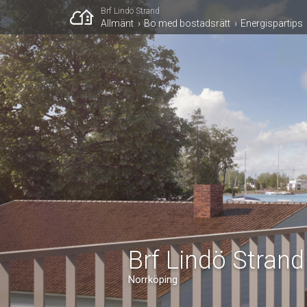
Brf Lindö Strand
Allmänt
Bo med bostadsrätt
Energispartips
Brf Lindö Strand
Norrköping