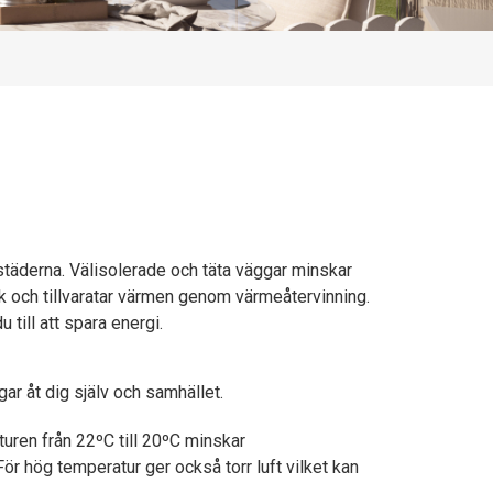
städerna. Välisolerade och täta väggar minskar
sk och tillvaratar värmen genom värmeåtervinning.
till att spara energi.
ar åt dig själv och samhället.
ren från 22ºC till 20ºC minskar
r hög temperatur ger också torr luft vilket kan