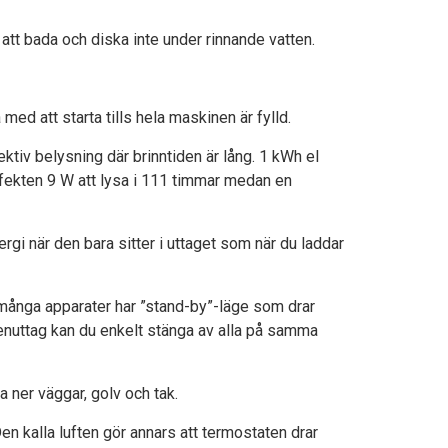
 att bada och diska inte under rinnande vatten.
med att starta tills hela maskinen är fylld.
ektiv belysning där brinntiden är lång. 1 kWh el
ffekten 9 W att lysa i 111 timmar medan en
rgi när den bara sitter i uttaget som när du laddar
t många apparater har ”stand-by”-läge som drar
renuttag kan du enkelt stänga av alla på samma
a ner väggar, golv och tak.
en kalla luften gör annars att termostaten drar