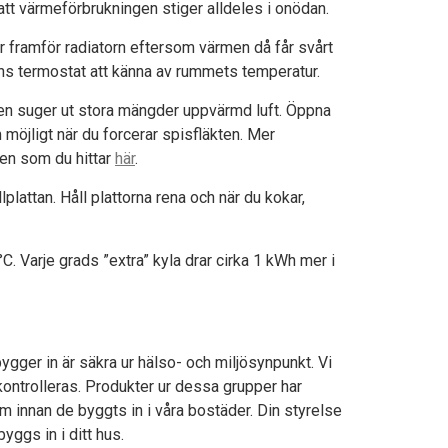
 att värmeförbrukningen stiger alldeles i onödan.
er framför radiatorn eftersom värmen då får svårt
rns termostat att känna av rummets temperatur.
en suger ut stora mängder uppvärmd luft. Öppna
m möjligt när du forcerar spisfläkten. Mer
nen som du hittar
här
.
lattan. Håll plattorna rena och när du kokar,
 Varje grads ”extra” kyla drar cirka 1 kWh mer i
bygger in är säkra ur hälso- och miljösynpunkt. Vi
 kontrolleras. Produkter ur dessa grupper har
 innan de byggts in i våra bostäder. Din styrelse
yggs in i ditt hus.