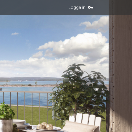
Logga in
vpn_key