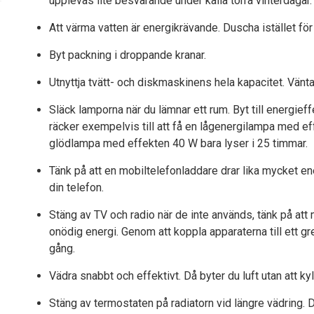
upplevas lite besvärande under kalla torra vinterdagar.
Att värma vatten är energikrävande. Duscha istället för
Byt packning i droppande kranar.
Utnyttja tvätt- och diskmaskinens hela kapacitet. Vänta 
Släck lamporna när du lämnar ett rum. Byt till energieff
räcker exempelvis till att få en lågenergilampa med e
glödlampa med effekten 40 W bara lyser i 25 timmar.
Tänk på att en mobiltelefonladdare drar lika mycket ene
din telefon.
Stäng av TV och radio när de inte används, tänk på at
onödig energi. Genom att koppla apparaterna till ett g
gång.
Vädra snabbt och effektivt. Då byter du luft utan att kyl
Stäng av termostaten på radiatorn vid längre vädring. D