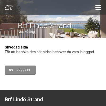
Brf Lindö Strand
Norrköping
Skyddad sida
För att besöka den här sidan behöver du vara inloggad.
Logga in
Brf Lindö Strand