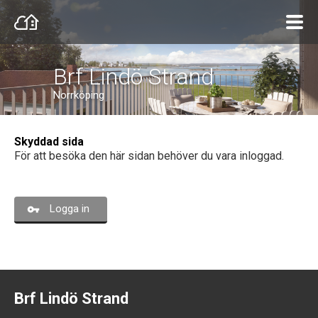
Brf Lindö Strand
Norrköping
Skyddad sida
För att besöka den här sidan behöver du vara inloggad.
Logga in
Brf Lindö Strand