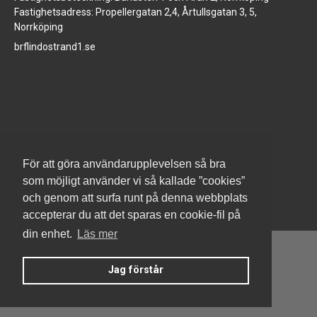
Fastighetsadress: Propellergatan 2,4, Årtullsgatan 3, 5,
Norrköping
brflindostrand1.se
www.jm.se
För att göra användarupplevelsen så bra
som möjligt använder vi så kallade ”cookies”
och genom att surfa runt på denna webbplats
accepterar du att det sparas en cookie-fil på
din enhet.
Läs mer
Jag förstår
Denna hemsida är byggd med Smart Brf ®