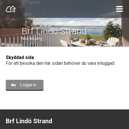
Brf Lindö Strand
Norrköping
Skyddad sida
För att besöka den här sidan behöver du vara inloggad.
Logga in
Brf Lindö Strand