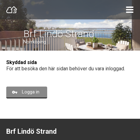
Brf Lindö Strand
Norrköping
Skyddad sida
För att besöka den här sidan behöver du vara inloggad.
Logga in
Brf Lindö Strand