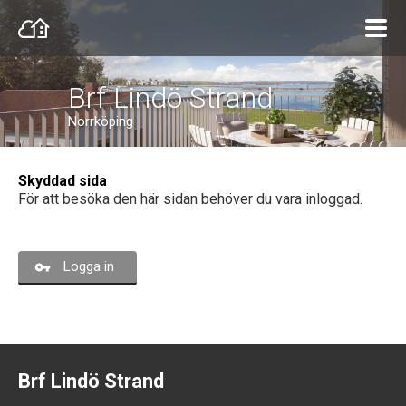
Brf Lindö Strand
Norrköping
Skyddad sida
För att besöka den här sidan behöver du vara inloggad.
Logga in
Brf Lindö Strand