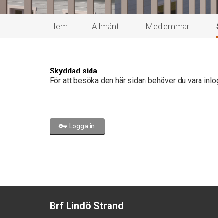
Hem
Allmänt
Medlemmar
Skyddad sida
För att besöka den här sidan behöver du vara inlo
Logga in
Brf Lindö Strand