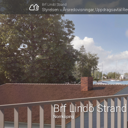
Brf Lindö Strand
Styrelsen
Årsredovisningar, Uppdragsavtal Re
Brf Lindö Strand
Norrköping