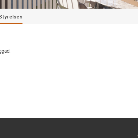
Styrelsen
ggad.