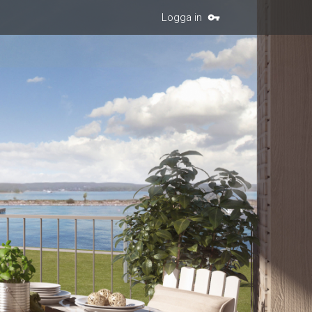
Logga in
vpn_key