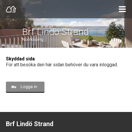
Brf Lindö Strand
Norrköping
Skyddad sida
För att besöka den här sidan behöver du vara inloggad.
Logga in
Brf Lindö Strand