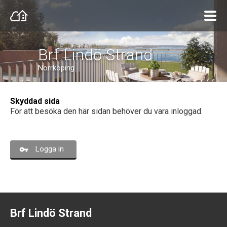
Brf Lindö Strand
Norrköping
Skyddad sida
För att besöka den här sidan behöver du vara inloggad.
Logga in
Brf Lindö Strand