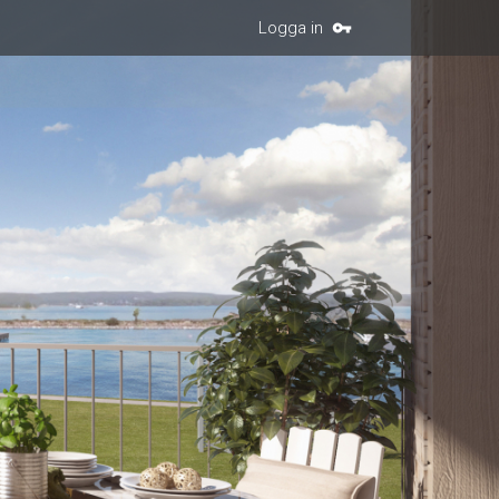
Logga in
vpn_key