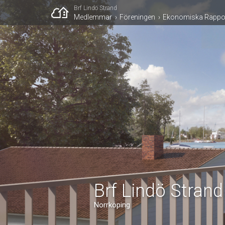
Brf Lindö Strand
Medlemmar
Föreningen
Ekonomiska Rappo
Brf Lindö Strand
Norrköping