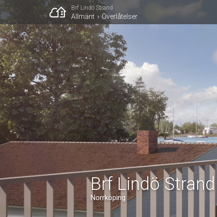
Brf Lindö Strand
Allmänt
Överlåtelser
Brf Lindö Strand
Norrköping