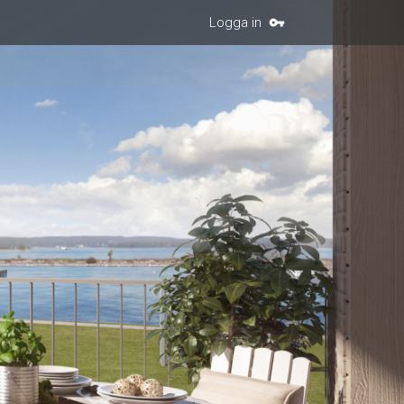
Logga in
vpn_key