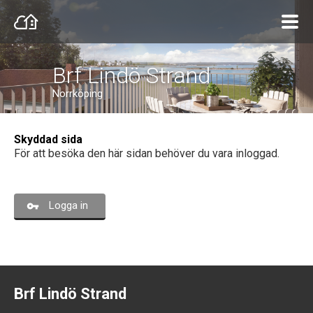
Brf Lindö Strand
Norrköping
Skyddad sida
För att besöka den här sidan behöver du vara inloggad.
Logga in
Brf Lindö Strand