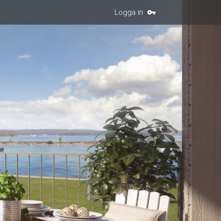
Logga in
vpn_key