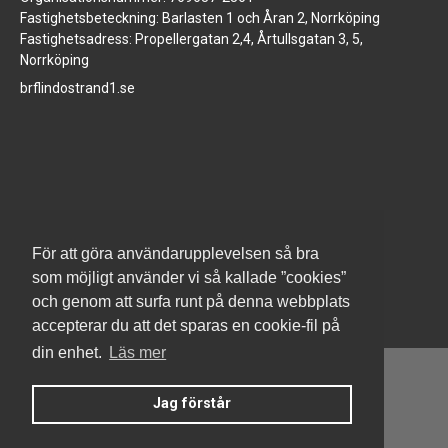
Fastighetsbeteckning: Barlasten 1 och Åran 2, Norrköping
Fastighetsadress: Propellergatan 2,4, Årtullsgatan 3, 5,
Norrköping
brflindostrand1.se
www.jm.se
För att göra användarupplevelsen så bra
som möjligt använder vi så kallade ”cookies”
och genom att surfa runt på denna webbplats
accepterar du att det sparas en cookie-fil på
din enhet.
Läs mer
Jag förstår
Denna hemsida är byggd med Smart Brf ®