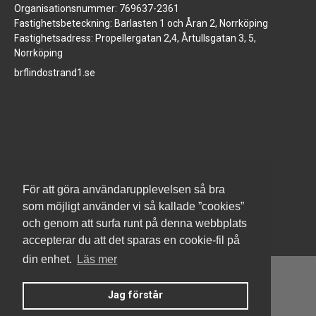
Organisationsnummer: 769637-2361
Fastighetsbeteckning: Barlasten 1 och Åran 2, Norrköping
Fastighetsadress: Propellergatan 2,4, Årtullsgatan 3, 5,
Norrköping
brflindostrand1.se
www.jm.se
För att göra användarupplevelsen så bra
som möjligt använder vi så kallade ”cookies”
och genom att surfa runt på denna webbplats
accepterar du att det sparas en cookie-fil på
din enhet.
Läs mer
Jag förstår
Denna hemsida är byggd med Smart Brf ®