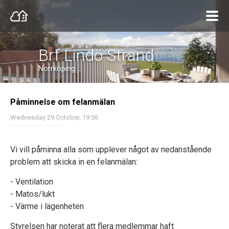
Brf Lindö Strand
Norrköping
​Påminnelse om felanmälan
Wednesday 29 October, 19:56
Vi vill påminna alla som upplever något av nedanstående
problem att skicka in en felanmälan:
- Ventilation
- Matos/lukt
- Värme i lägenheten
Styrelsen har noterat att flera medlemmar haft